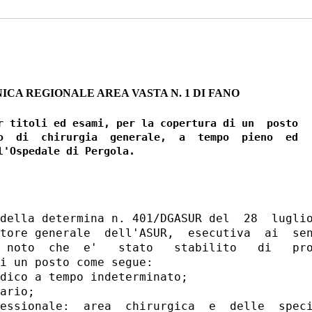
ICA REGIONALE AREA VASTA N. 1 DI FANO
r titoli ed esami, per la copertura di un  posto

o  di  chirurgia  generale,  a  tempo  pieno  ed

della determina n. 401/DGASUR del  28  luglio
tore generale  dell'ASUR,  esecutiva  ai  sen
 noto  che  e'   stato   stabilito   di   pro
i un posto come segue: 

dico a tempo indeterminato; 

ario; 

essionale:  area  chirurgica  e  delle  speci