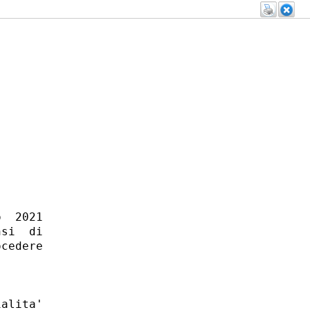
  2021

si  di

cedere

alita'
