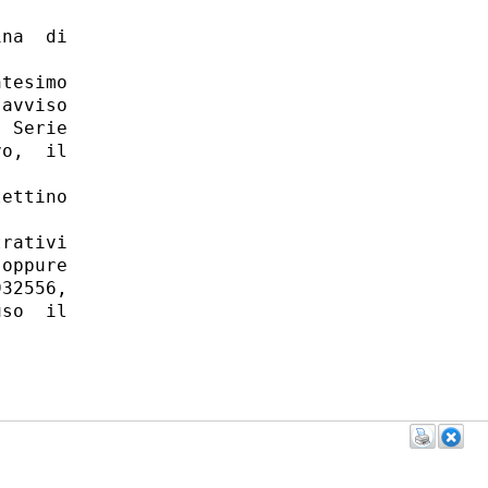
na  di

tesimo

avviso

 Serie

o,  il

ettino

rativi

oppure

32556,

so  il
