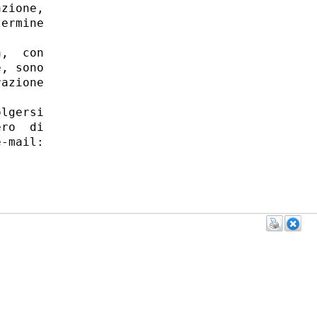
zione,

ermine

,  con

, sono

azione

lgersi

ro  di

-mail:
