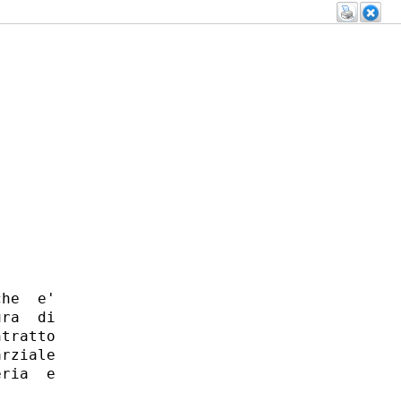
he  e'

ra  di

tratto

rziale

ria  e
