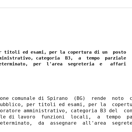
r titoli ed esami, per la copertura di un  posto

ministrativo, categoria  B3,  a  tempo  parziale

eterminato,  per  l'area  segreteria  e   affari

one comunale di Spirano  (BG)  rende  noto  c
ubblico, per titoli ed esami, per la  copertu
oratore amministrativo, categoria B3 del  con
le di lavoro  funzioni  locali,  a  tempo  pa
eterminato,  da  assegnare  all'area  segrete