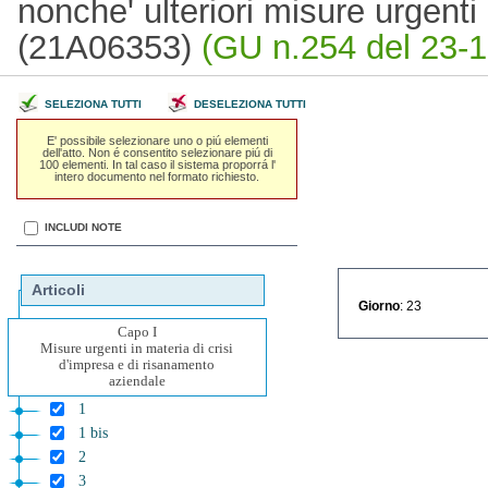
nonche' ulteriori misure urgenti 
(21A06353)
(GU n.254 del 23-1
SELEZIONA TUTTI
DESELEZIONA TUTTI
E' possibile selezionare uno o piú elementi
dell'atto. Non é consentito selezionare piú di
100 elementi. In tal caso il sistema proporrá l'
intero documento nel formato richiesto.
INCLUDI NOTE
Articoli
Giorno
: 23
Capo I
Misure urgenti in materia di crisi
d'impresa e di risanamento
aziendale
1
1 bis
2
3