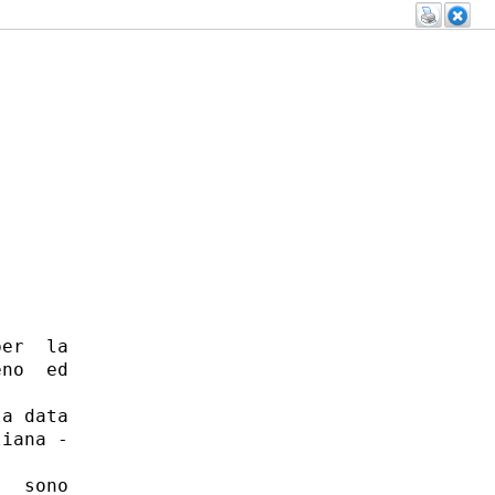
er  la

no  ed

a data

iana -

  sono
