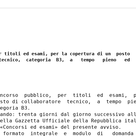
r titoli ed esami, per la copertura di un  posto

tecnico,  categoria  B3,  a   tempo   pieno   ed

ncorso  pubblico,  per  titoli  ed  esami,  p
sto di collaboratore  tecnico,  a  tempo  pie
egoria B3. 

ando: trenta giorni dal giorno successivo all
ella Gazzetta Ufficiale della Repubblica ital
«Concorsi ed esami» del presente avviso. 

 formato  integrale  e  modulo  di   domanda 