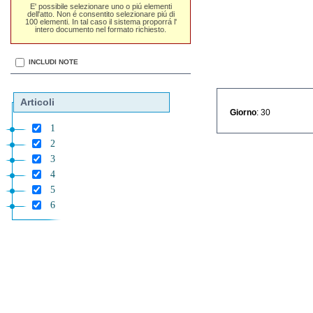
E' possibile selezionare uno o piú elementi
dell'atto. Non é consentito selezionare piú di
100 elementi. In tal caso il sistema proporrá l'
intero documento nel formato richiesto.
INCLUDI NOTE
Articoli
Giorno
: 30
1
2
3
4
5
6