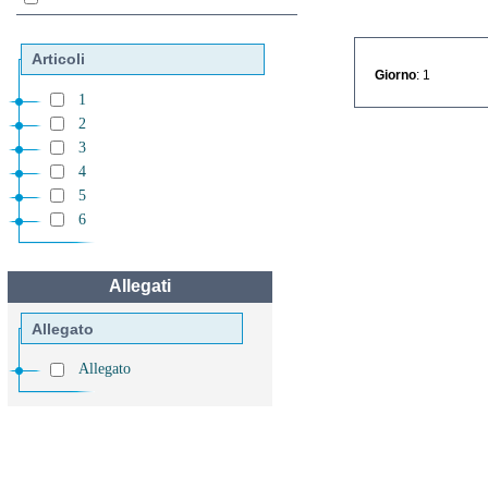
Articoli
Giorno
: 1
1
2
3
4
5
6
Allegati
Allegato
Allegato