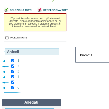
SELEZIONA TUTTI
DESELEZIONA TUTTI
E' possibile selezionare uno o piú elementi
dell'atto. Non é consentito selezionare piú di
100 elementi. In tal caso il sistema proporrá l'
intero documento nel formato richiesto.
INCLUDI NOTE
Articoli
Giorno
: 1
1
2
3
4
5
6
Allegati