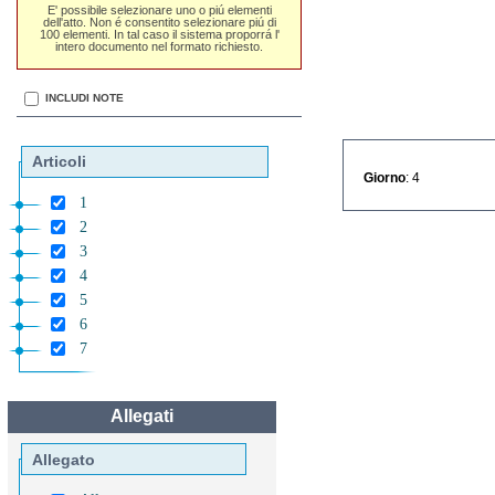
E' possibile selezionare uno o piú elementi
dell'atto. Non é consentito selezionare piú di
100 elementi. In tal caso il sistema proporrá l'
intero documento nel formato richiesto.
INCLUDI NOTE
Articoli
Giorno
: 4
1
2
3
4
5
6
7
Allegati
Allegato