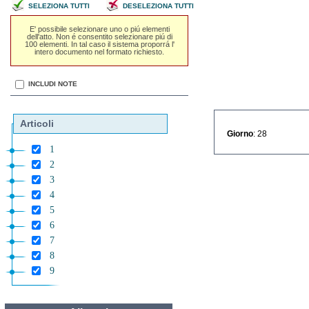
SELEZIONA TUTTI
DESELEZIONA TUTTI
E' possibile selezionare uno o piú elementi
dell'atto. Non é consentito selezionare piú di
100 elementi. In tal caso il sistema proporrá l'
intero documento nel formato richiesto.
INCLUDI NOTE
Articoli
Giorno
: 28
1
2
3
4
5
6
7
8
9