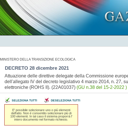
MINISTERO DELLA TRANSIZIONE ECOLOGICA
DECRETO 28 dicembre 2021
Attuazione delle direttive delegate della Commissione europ
dell'allegato IV del decreto legislativo 4 marzo 2014, n. 27, s
elettroniche (ROHS II). (22A01037)
(GU n.38 del 15-2-2022 )
SELEZIONA TUTTI
DESELEZIONA TUTTI
E' possibile selezionare uno o piú elementi
dell'atto. Non é consentito selezionare piú di
100 elementi. In tal caso il sistema proporrá l'
intero documento nel formato richiesto.