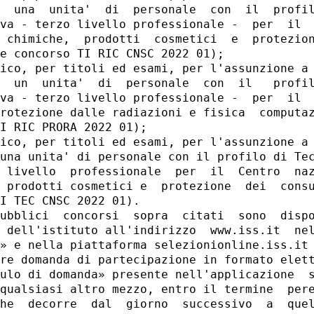
  una  unita'  di  personale  con  il  profil
va - terzo livello professionale -  per  il  
 chimiche,  prodotti  cosmetici  e  protezion
e concorso TI RIC CNSC 2022 01); 

ico, per titoli ed esami, per l'assunzione a 
  un  unita'  di  personale  con  il   profil
va - terzo livello professionale -  per  il  
rotezione dalle radiazioni e fisica  computaz
I RIC PRORA 2022 01); 

ico, per titoli ed esami, per l'assunzione a 
una unita' di personale con il profilo di Tec
 livello  professionale  per  il  Centro  naz
 prodotti cosmetici e  protezione  dei  consu
I TEC CNSC 2022 01). 

ubblici  concorsi  sopra  citati  sono  dispo
 dell'istituto all'indirizzo  www.iss.it  nel
» e nella piattaforma selezionionline.iss.it 
re domanda di partecipazione in formato elett
ulo di domanda» presente nell'applicazione  s
qualsiasi altro mezzo, entro il termine  pere
he  decorre  dal  giorno  successivo  a  quel