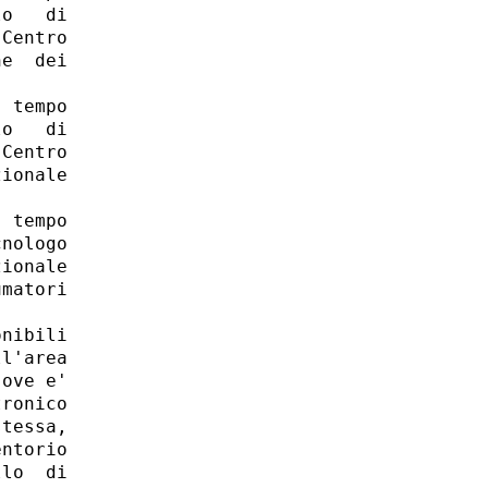
o   di

Centro

e  dei

 tempo

o   di

Centro

ionale

 tempo

nologo

ionale

matori

nibili

l'area

ove e'

ronico

tessa,

ntorio

lo  di
