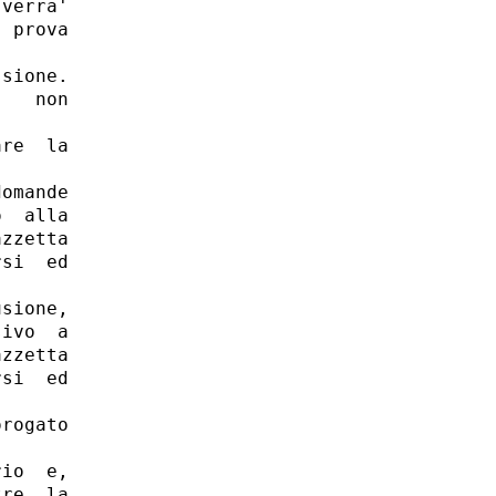
verra'

 prova

sione.

   non

re  la

omande

  alla

zzetta

si  ed

sione,

ivo  a

zzetta

si  ed

rogato

io  e,

re  la
