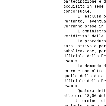
partecipazione e d
acquisita in sede 
concorsuale. 

      E' esclusa o
Pertanto,  eventua
verranno prese in 
      L'amministra
veridicita' delle 
      La procedura
sara' attiva a par
pubblicazione, per
Ufficiale della Re
esami». 

      La domanda d
entro e non oltre 
quello della data 
Ufficiale della Re
esami». 

      Qualora dett
alle ore 18,00 del
    Il termine  di
pertanto, non e' a