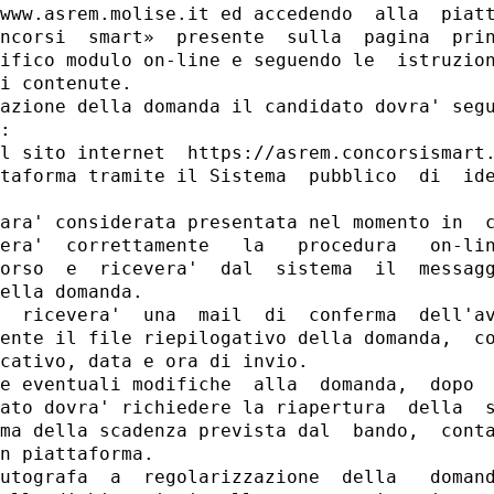
www.asrem.molise.it ed accedendo  alla  piatt
ncorsi  smart»  presente  sulla  pagina  prin
ifico modulo on-line e seguendo le  istruzion
i contenute. 

azione della domanda il candidato dovra' segu
: 

l sito internet  https://asrem.concorsismart.
taforma tramite il Sistema  pubblico  di  ide
ara' considerata presentata nel momento in  c
era'  correttamente   la   procedura   on-lin
orso  e  ricevera'  dal  sistema  il  messagg
ella domanda. 

  ricevera'  una  mail  di  conferma  dell'av
ente il file riepilogativo della domanda,  co
cativo, data e ora di invio. 

e eventuali modifiche  alla  domanda,  dopo  
ato dovra' richiedere la riapertura  della  s
ma della scadenza prevista dal  bando,  conta
n piattaforma. 

utografa  a  regolarizzazione  della   domand