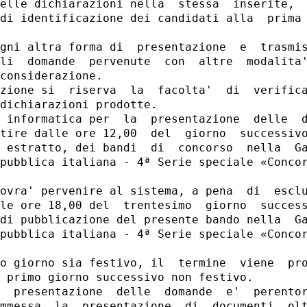
elle dichiarazioni nella  stessa  inserite,  
di identificazione dei candidati alla  prima 
gni altra forma di  presentazione  e  trasmis
li  domande  pervenute  con  altre  modalita'
considerazione. 

zione si  riserva  la  facolta'  di  verifica
dichiarazioni prodotte. 

 informatica per  la  presentazione  delle  d
tire dalle ore 12,00  del  giorno  successivo
 estratto, dei bandi  di  concorso  nella  Ga
pubblica italiana - 4ª Serie speciale «Concor
ovra' pervenire al sistema, a pena  di  esclu
le ore 18,00 del  trentesimo  giorno  success
di pubblicazione del presente bando nella  Ga
pubblica italiana - 4ª Serie speciale «Concor
o giorno sia festivo, il  termine  viene  pro
 primo giorno successivo non festivo. 

  presentazione  delle  domande  e'  perentor
mmessa  la  presentazione  di  documenti  olt