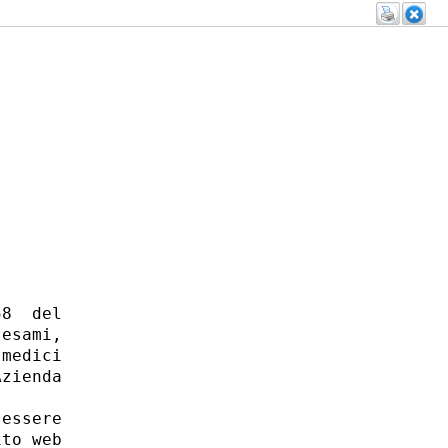
8  del

esami,

medici

zienda

essere

to web
