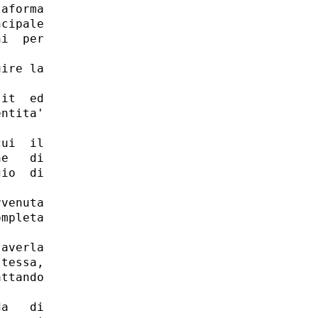
aforma

cipale

i  per

ire la

it  ed

ntita'

ui  il

e   di

io  di

venuta

mpleta

averla

tessa,

ttando

a   di
