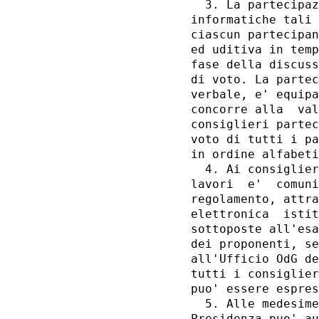
  3. La partecipaz
informatiche tali 
ciascun partecipan
ed uditiva in temp
fase della discuss
di voto. La partec
verbale, e' equipa
concorre alla  val
consiglieri partec
voto di tutti i pa
in ordine alfabeti
  4. Ai consiglier
lavori  e'  comuni
regolamento, attra
elettronica  istit
sottoposte all'esa
dei proponenti, se
all'Ufficio OdG de
tutti i consiglier
puo' essere espres
  5. Alle medesime
Presidenza puo' au