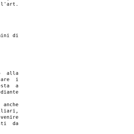
l'art.

ini di

  alla

are  i

sta  a

diante

 anche

liari,

venire

ti  da
