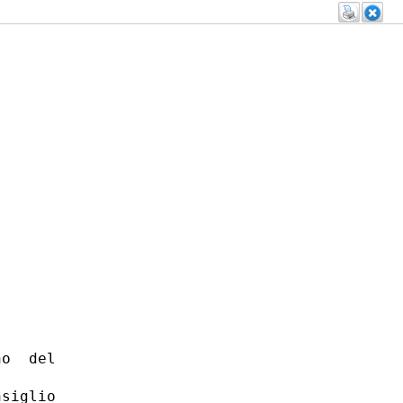
o  del

siglio
