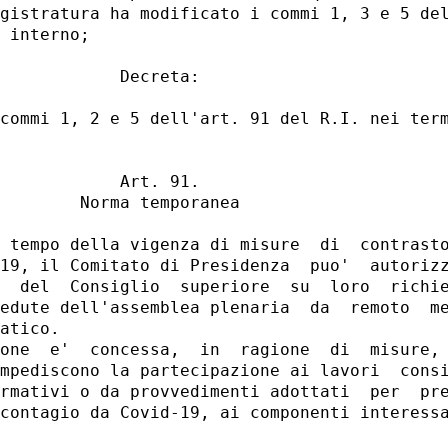
gistratura ha modificato i commi 1, 3 e 5 del
 interno; 

            Decreta: 

commi 1, 2 e 5 dell'art. 91 del R.I. nei term
            Art. 91. 

        Norma temporanea 

 tempo della vigenza di misure  di  contrasto
19, il Comitato di Presidenza  puo'  autorizz
  del  Consiglio  superiore  su  loro  richie
edute dell'assemblea plenaria  da  remoto  me
atico. 

one  e'  concessa,  in  ragione  di  misure, 
mpediscono la partecipazione ai lavori  consi
rmativi o da provvedimenti adottati  per  pre
contagio da Covid-19, ai componenti interessa