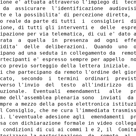
ione e' attuata attraverso l'impiego di  tecn
 da  assicurare  l'identificazione  audiovisi
te e la possibilita' di percezione diretta,  
o reale da parte di tutti  i  consiglieri  di
ione, di tutti gli interventi e  delle  espre
ipazione per via telematica, di cui e' dato a
rata  a  quella  in  presenza  ad  ogni  effe
idita'  delle  deliberazioni.  Quando  uno  o
ipano ad una seduta in collegamento da  remot
rtecipanti e' espresso sempre per appello  no
co previo sorteggio della lettera iniziale. 

i che partecipano da remoto l'ordine del gior
cato,  secondo  i  termini  ordinari  previst
verso l'invio  del  testo  all'indirizzo  di 
uzionale.  Eventuali  emendamenti   alle   pr
me dell'assemblea plenaria sono  inviati  da 
mpre a mezzo della posta elettronica istituzi
l Consiglio, che ne cura l'immediata trasmiss
i. L'eventuale adesione agli  emendamenti  pr
sa con dichiarazione formale in video collega
 condizioni di cui ai commi 1 e 2, il  Comita
torizzare la partecipazione  da  remoto  ai  