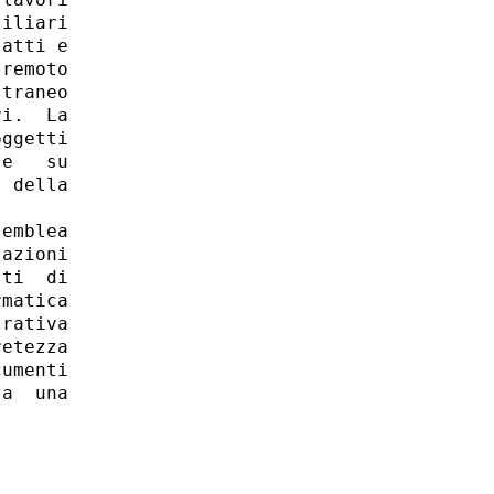
iliari

atti e

remoto

traneo

i.  La

ggetti

e   su

 della

emblea

azioni

ti  di

matica

rativa

etezza

umenti

a  una
