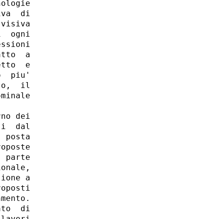
ologie

va  di

visiva

  ogni

ssioni

tto  a

tto  e

  piu'

o,  il

minale

no dei

i  dal

 posta

oposte

 parte

onale,

ione a

oposti

mento. 

to  di

lavori
