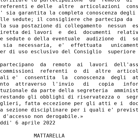
referenti e delle  altre  articolazioni  cons
' sia garantita la completa conoscenza degli 
lle sedute; il consigliere che partecipa da  
la sua postazione di collegamento  nessun  es
iretta dei lavori  e  dei  documenti  relativ
e sedute o della eventuale  audizione  di  so
 sia  necessaria,  e'  effettuata   unicament
er di uso esclusivo del Consiglio  superiore 
partecipano  da  remoto  ai  lavori  dell'ass
commissioni  referenti  o  di  altre  articol
ali e'  consentita  la  conoscenza  degli  at
nto  attraverso  l'invio   di   copia   infor
tuzionale da parte della segreteria  amminist
restando gli obblighi di riservatezza o  segr
glieri, fatta eccezione per gli atti e i  doc
a sezione disciplinare per i quali e' previst
 d'accesso non derogabile.» 

ddi' 6 aprile 2022 

           MATTARELLA 
