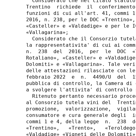
  Considerato che nel citato statuto
Trentino  richiede  il  conferimento
funzioni di cui all'art. 41, commi 1
2016, n. 238, per le DOC «Trentino»,
«Casteller» e «Valdadige» e per le I
«Vallagarina»; 

  Considerato che il Consorzio tutel
la rappresentativita' di cui ai comm
n.  238  del  2016,  per  le  DOC  «
Rotaliano», «Casteller» e «Valdadige
Dolomiti» e «Vallagarina». Tale veri
delle attestazioni rilasciate con le
febbraio 2022  e  n.  4490/U  del  1
pubblica di controllo, la Camera di 
a svolgere l'attivita' di controllo 
  Ritenuto pertanto necessario proce
al Consorzio tutela vini del  Trenti
promozione,  valorizzazione,  vigila
consumatore e cura generale degli  i
commi 1 e 4, della legge  n.  238  d
«Trentino»,   «Trento»,   «Teroldego
«Valdadige» «Vigneti delle Dolomiti»