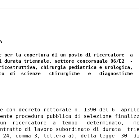
A
e per la copertura di un posto di ricercatore  a

i durata triennale, settore concorsuale 06/E2  -

ricostruttiva, chirurgia pediatrica e urologica,

to  di  scienze   chirurgiche   e   diagnostiche

e con decreto rettorale n. 1390 del 6  aprile
ente procedura pubblica di selezione finalizz
un  ricercatore  a  tempo   determinato,   me
ntratto di lavoro subordinato di durata  trie
 24, comma 3, lettera a), della legge  30  di