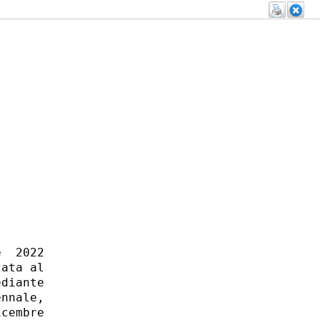
  2022

ata al

diante

nnale,

cembre
