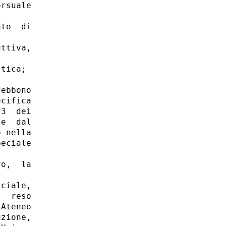
rsuale

to  di

ttiva,

tica; 

ebbono

cifica

3  dei

e  dal

 nella

eciale

o,  la

ciale,

  reso

Ateneo

zione,
