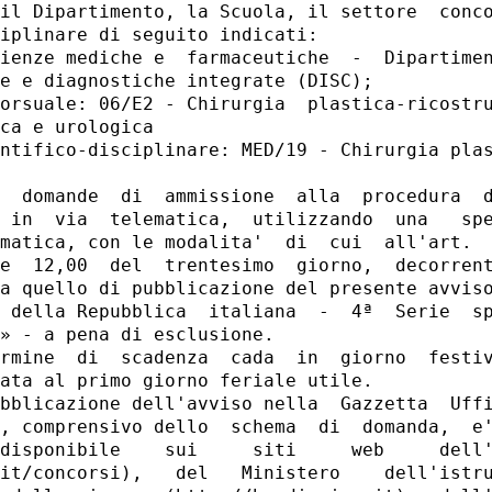
il Dipartimento, la Scuola, il settore  conco
iplinare di seguito indicati: 

ienze mediche e  farmaceutiche  -  Dipartimen
e e diagnostiche integrate (DISC); 

orsuale: 06/E2 - Chirurgia  plastica-ricostru
ca e urologica 

ntifico-disciplinare: MED/19 - Chirurgia plas
  domande  di  ammissione  alla  procedura  d
 in  via  telematica,  utilizzando  una   spe
matica, con le modalita'  di  cui  all'art.  
e  12,00  del  trentesimo  giorno,  decorrent
a quello di pubblicazione del presente avviso
 della Repubblica  italiana  -  4ª  Serie  sp
» - a pena di esclusione. 

rmine  di  scadenza  cada  in  giorno  festiv
ata al primo giorno feriale utile. 

bblicazione dell'avviso nella  Gazzetta  Uffi
, comprensivo dello  schema  di  domanda,  e'
disponibile    sui     siti     web     dell'
it/concorsi),   del   Ministero    dell'istru