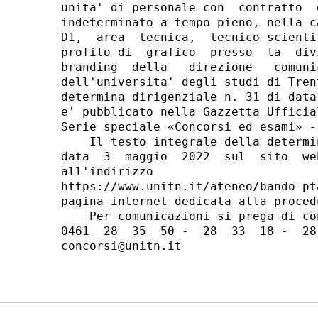
unita' di personale con  contratto  
indeterminato a tempo pieno, nella c
D1,  area  tecnica,  tecnico-scienti
profilo di  grafico  presso  la  div
branding  della   direzione   comuni
dell'universita' degli studi di Tren
determina dirigenziale n. 31 di data
e' pubblicato nella Gazzetta Ufficia
Serie speciale «Concorsi ed esami» -
    Il testo integrale della determi
data  3  maggio  2022  sul  sito  we
all'indirizzo

https://www.unitn.it/ateneo/bando-pt
pagina internet dedicata alla proced
    Per comunicazioni si prega di co
0461  28  35  50 -  28  33  18 -  28
concorsi@unitn.it 
