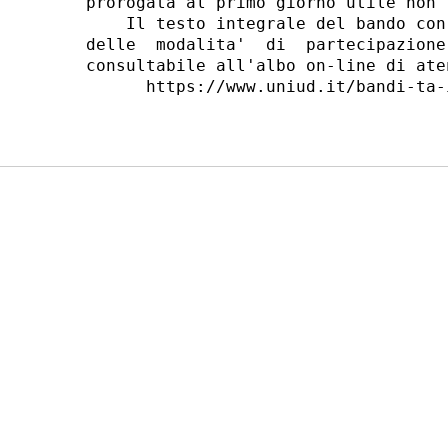
prorogata al primo giorno utile non f
    Il testo integrale del bando con
delle  modalita'  di  partecipazione
consultabile all'albo on-line di ate
      https://www.uniud.it/bandi-ta-i