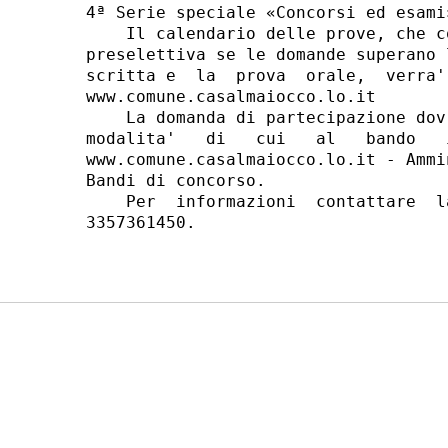
4ª Serie speciale «Concorsi ed esami»
    Il calendario delle prove, che c
preselettiva se le domande superano 
scritta e  la  prova  orale,  verra'
www.comune.casalmaiocco.lo.it 

    La domanda di partecipazione dov
modalita'   di   cui   al   bando   
www.comune.casalmaiocco.lo.it - Ammi
Bandi di concorso. 

    Per  informazioni  contattare  l
3357361450. 
