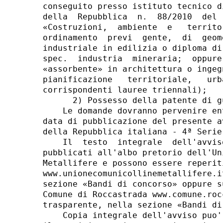
conseguito presso istituto tecnico d
della  Repubblica  n.  88/2010  del 
«Costruzioni,  ambiente  e   territo
ordinamento  previ  gente,  di  geom
industriale in edilizia o diploma di
spec.  industria  mineraria;  oppure
«assorbente» in architettura o ingeg
pianificazione   territoriale,   urb
corrispondenti lauree triennali); 

      2) Possesso della patente di g
    Le domande dovranno pervenire en
data di pubblicazione del presente a
della Repubblica italiana - 4ª Serie
    Il  testo  integrale  dell'avvis
pubblicati all'albo pretorio dell'Un
Metallifere e possono essere reperit
www.unionecomunicollinemetallifere.i
sezione «Bandi di concorso» oppure s
Comune di Roccastrada www.comune.roc
trasparente, nella sezione «Bandi di
    Copia integrale dell'avviso puo'