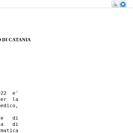
 DI CATANIA
22  e'

er  la

edico,

e   di

a   di

matica
