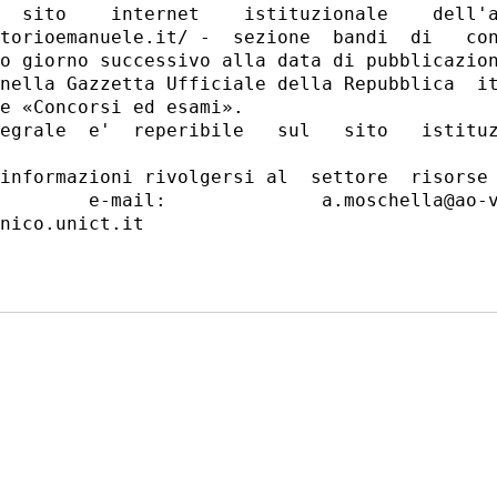
  sito    internet    istituzionale    dell'a
torioemanuele.it/ -  sezione  bandi  di   con
o giorno successivo alla data di pubblicazion
nella Gazzetta Ufficiale della Repubblica  it
e «Concorsi ed esami». 

egrale  e'  reperibile   sul   sito   istituz
informazioni rivolgersi al  settore  risorse 
        e-mail:              a.moschella@ao-v
nico.unict.it 
