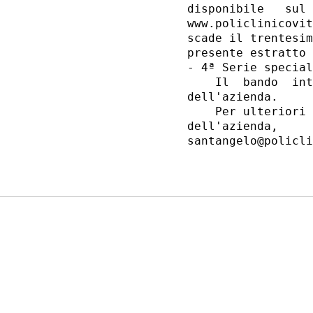
disponibile   sul 
www.policlinicovit
scade il trentesim
presente estratto 
- 4ª Serie special
    Il  bando  int
dell'azienda. 

    Per ulteriori 
dell'azienda,     
santangelo@policli