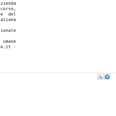
zienda

corso,

e  del

aliana

ionale

 umane

e.it -
