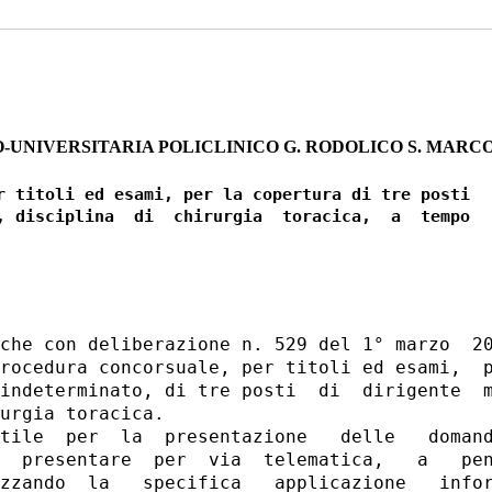
-UNIVERSITARIA POLICLINICO G. RODOLICO S. MARCO
r titoli ed esami, per la copertura di tre posti

, disciplina  di  chirurgia  toracica,  a  tempo

che con deliberazione n. 529 del 1° marzo  20
rocedura concorsuale, per titoli ed esami,  p
indeterminato, di tre posti  di  dirigente  m
urgia toracica. 

tile  per  la  presentazione   delle   domand
  presentare  per  via  telematica,   a   pen
zzando  la   specifica   applicazione   infor