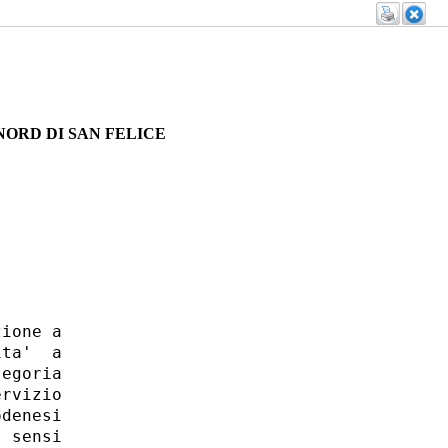
NORD DI SAN FELICE
ione a

ta'  a

egoria

rvizio

denesi

 sensi
