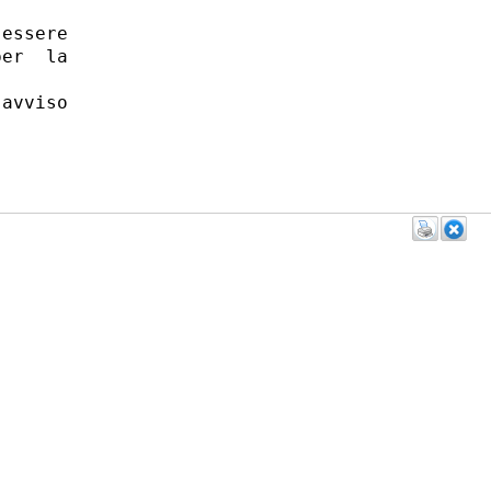


essere

er  la

avviso
