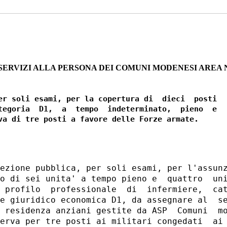
SERVIZI ALLA PERSONA DEI COMUNI MODENESI AREA 
er soli esami, per la copertura di  dieci  posti

tegoria  D1,  a  tempo  indeterminato,  pieno  e

ezione pubblica, per soli esami, per l'assunz
o di sei unita' a tempo pieno e  quattro  uni
 profilo  professionale  di  infermiere,  cat
e giuridico economica D1, da assegnare al  se
 residenza anziani gestite da ASP  Comuni  mo
erva per tre posti ai militari congedati  ai 