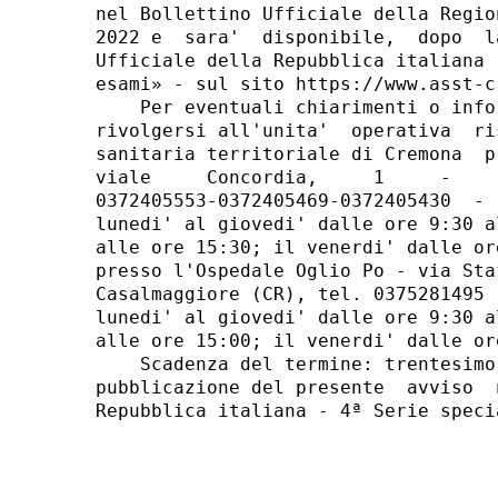
nel Bollettino Ufficiale della Regio
2022 e  sara'  disponibile,  dopo  l
Ufficiale della Repubblica italiana 
esami» - sul sito https://www.asst-cr
    Per eventuali chiarimenti o info
rivolgersi all'unita'  operativa  ri
sanitaria territoriale di Cremona  p
viale     Concordia,     1     -    
0372405553-0372405469-0372405430  - 
lunedi' al giovedi' dalle ore 9:30 a
alle ore 15:30; il venerdi' dalle or
presso l'Ospedale Oglio Po - via Sta
Casalmaggiore (CR), tel. 0375281495 
lunedi' al giovedi' dalle ore 9:30 a
alle ore 15:00; il venerdi' dalle or
    Scadenza del termine: trentesimo
pubblicazione del presente  avviso  
Repubblica italiana - 4ª Serie speci