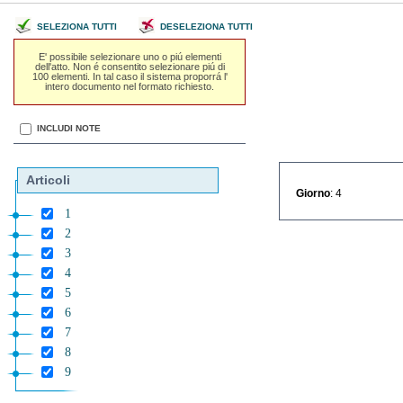
SELEZIONA TUTTI
DESELEZIONA TUTTI
E' possibile selezionare uno o piú elementi
dell'atto. Non é consentito selezionare piú di
100 elementi. In tal caso il sistema proporrá l'
intero documento nel formato richiesto.
INCLUDI NOTE
Articoli
Giorno
: 4
1
2
3
4
5
6
7
8
9