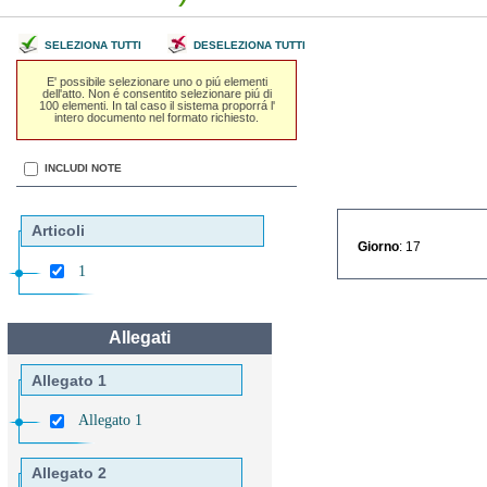
SELEZIONA TUTTI
DESELEZIONA TUTTI
E' possibile selezionare uno o piú elementi
dell'atto. Non é consentito selezionare piú di
100 elementi. In tal caso il sistema proporrá l'
intero documento nel formato richiesto.
INCLUDI NOTE
Articoli
Giorno
: 17
1
Allegati
Allegato 1
Allegato 1
Allegato 2