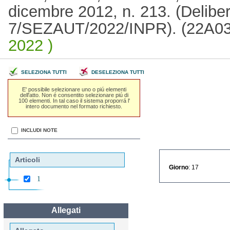
dicembre 2012, n. 213. (Deliber
7/SEZAUT/2022/INPR). (22A0
2022 )
SELEZIONA TUTTI
DESELEZIONA TUTTI
E' possibile selezionare uno o piú elementi
dell'atto. Non é consentito selezionare piú di
100 elementi. In tal caso il sistema proporrá l'
intero documento nel formato richiesto.
INCLUDI NOTE
Articoli
Giorno
: 17
1
Allegati