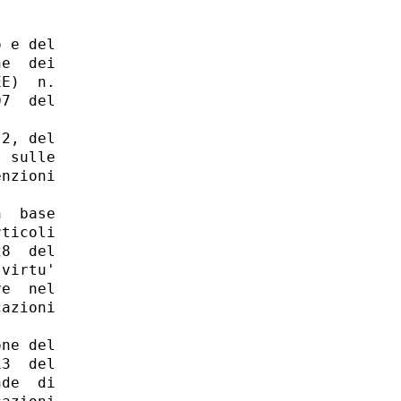
 e del

e  dei

E)  n.

7  del

2, del

 sulle

nzioni

  base

ticoli

8  del

virtu'

e  nel

azioni

ne del

3  del

de  di
