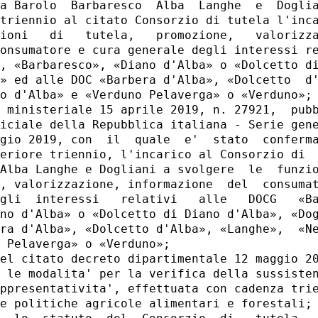
a Barolo  Barbaresco  Alba  Langhe  e  Doglia
triennio al citato Consorzio di tutela l'inca
ioni   di   tutela,   promozione,   valorizza
onsumatore e cura generale degli interessi re
, «Barbaresco», «Diano d'Alba» o «Dolcetto di
» ed alle DOC «Barbera d'Alba», «Dolcetto  d'
o d'Alba» e «Verduno Pelaverga» o «Verduno»; 
 ministeriale 15 aprile 2019, n. 27921,  pubb
iciale della Repubblica italiana - Serie gene
gio 2019, con  il  quale  e'  stato  conferma
eriore triennio, l'incarico al Consorzio di  
Alba Langhe e Dogliani a svolgere  le  funzio
, valorizzazione, informazione  del  consumat
gli  interessi   relativi   alle   DOCG   «Ba
no d'Alba» o «Dolcetto di Diano d'Alba», «Dog
ra d'Alba», «Dolcetto d'Alba», «Langhe»,  «Ne
 Pelaverga» o «Verduno»; 

el citato decreto dipartimentale 12 maggio 20
 le modalita' per la verifica della sussisten
ppresentativita', effettuata con cadenza trie
e politiche agricole alimentari e forestali; 