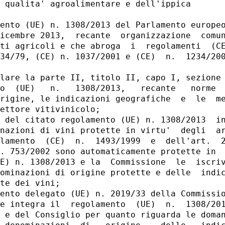
 qualita' agroalimentare e dell'ippica 

ento (UE) n. 1308/2013 del Parlamento europeo
icembre 2013,  recante  organizzazione  comun
ti agricoli e che abroga  i  regolamenti  (CE
34/79, (CE) n. 1037/2001 e (CE)  n.  1234/200
lare la parte II, titolo II, capo I, sezione 
o  (UE)   n.   1308/2013,   recante   norme  
rigine, le indicazioni geografiche  e  le  me
ettore vitivinicolo; 

 del citato regolamento (UE) n. 1308/2013  in
nazioni di vini protette in virtu'  degli  ar
lamento  (CE)  n.  1493/1999  e  dell'art.  2
. 753/2002 sono automaticamente protette in  
E) n. 1308/2013 e la  Commissione  le  iscriv
ominazioni di origine protette e delle  indic
te dei vini; 

ento delegato (UE) n. 2019/33 della Commissio
e integra il  regolamento  (UE)  n.  1308/201
 e del Consiglio per quanto riguarda le doman