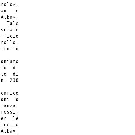
rolo»,

a»   e

Alba»,

  Tale

sciate

fficio

rollo,

trollo

anismo

io  di

to  di

n. 238

carico

ani  a

lanza,

ressi,

er  le

lcetto

Alba»,
