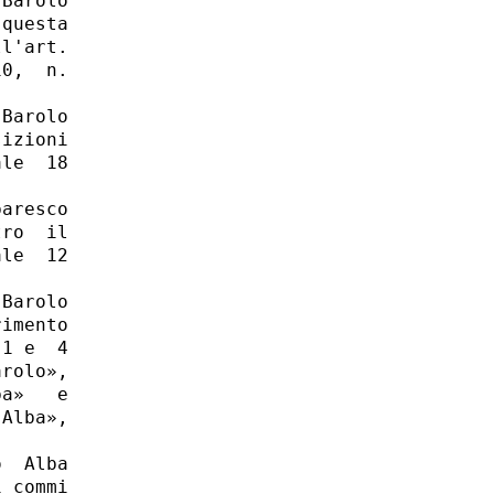
Barolo

questa

l'art.

0,  n.

Barolo

izioni

le  18

aresco

ro  il

le  12

Barolo

imento

1 e  4

rolo»,

a»   e

Alba»,



  Alba

 commi
