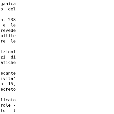
ganica

o  del

n. 238

 e  le

revede

bilite

re  le

izioni

zi  di

afiche

ecante

ivita'

a  15,

ecreto

licato

rale -

to  il
