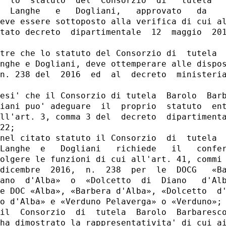
  lo  statuto  del  Consorzio  di   tutela   
  Langhe   e   Dogliani,   approvato   da    
eve essere sottoposto alla verifica di cui al
tato decreto  dipartimentale  12  maggio  201
tre che lo statuto del Consorzio di  tutela  
nghe e Dogliani, deve ottemperare alle dispos
n. 238 del  2016  ed  al  decreto  ministeria
esi' che il Consorzio di tutela  Barolo  Barb
iani puo' adeguare  il  proprio  statuto  ent
ll'art. 3, comma 3 del  decreto  dipartimenta
22; 

nel citato statuto il Consorzio  di  tutela  
Langhe  e   Dogliani   richiede   il   confer
olgere le funzioni di cui all'art. 41, commi 
dicembre  2016,  n.  238  per  le  DOCG   «Ba
ano  d'Alba»  o  «Dolcetto  di  Diano   d'Alb
e DOC «Alba», «Barbera d'Alba», «Dolcetto  d'
o d'Alba» e «Verduno Pelaverga» o «Verduno»; 
il  Consorzio  di  tutela  Barolo  Barbaresco
ha dimostrato la rappresentativita' di cui ai