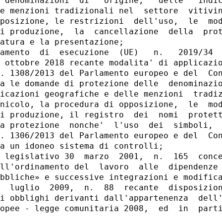
 denominazioni  di   origine,   delle   indic
e menzioni tradizionali nel  settore  vitivin
posizione, le restrizioni  dell'uso,  le  mod
i produzione,  la  cancellazione  della  prot
atura e la presentazione; 

amento  di  esecuzione  (UE)   n.   2019/34  
 ottobre 2018 recante modalita' di applicazio
. 1308/2013 del Parlamento europeo e del  Con
a le domande di protezione delle  denominazio
icazioni geografiche e delle menzioni  tradiz
nicolo, la procedura di opposizione,  le  mod
i produzione, il registro  dei  nomi  protett
a protezione  nonche'  l'uso  dei  simboli,  
. 1306/2013 del Parlamento europeo e del  Con
a un idoneo sistema di controlli; 

 legislativo 30  marzo  2001,  n.  165  conce
ll'ordinamento del  lavoro  alle  dipendenze 
bbliche» e successive integrazioni e modifica
  luglio  2009,  n.  88  recante  disposizion
i obblighi derivanti dall'appartenenza  dell'
opee - legge comunitaria 2008,  ed  in  parti