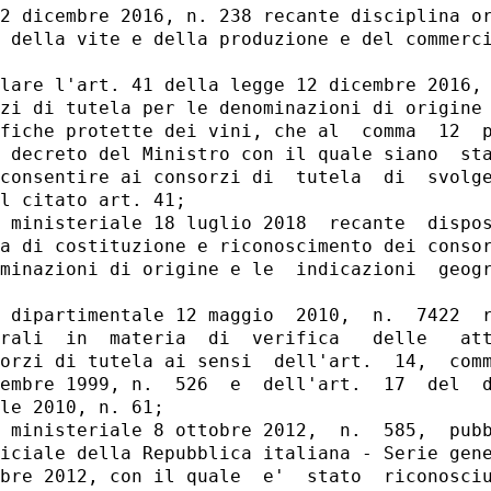
2 dicembre 2016, n. 238 recante disciplina or
 della vite e della produzione e del commerci
lare l'art. 41 della legge 12 dicembre 2016, 
zi di tutela per le denominazioni di origine 
fiche protette dei vini, che al  comma  12  p
 decreto del Ministro con il quale siano  sta
consentire ai consorzi di  tutela  di  svolge
l citato art. 41; 

 ministeriale 18 luglio 2018  recante  dispos
a di costituzione e riconoscimento dei consor
minazioni di origine e le  indicazioni  geogr
 dipartimentale 12 maggio  2010,  n.  7422  r
rali  in  materia  di  verifica   delle   att
orzi di tutela ai sensi  dell'art.  14,  comm
embre 1999, n.  526  e  dell'art.  17  del  d
le 2010, n. 61; 

 ministeriale 8 ottobre 2012,  n.  585,  pubb
iciale della Repubblica italiana - Serie gene
bre 2012, con il quale  e'  stato  riconosciu