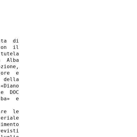


ta  di

on  il

tutela

  Alba

zione,

ore  e

 della

«Diano

e  DOC

ba»  e

re  le

eriale

imento

evisti
