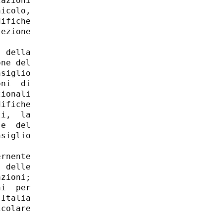
azioni

icolo,

ifiche

ezione

 della

ne del

siglio

ni  di

ionali

ifiche

i,  la

e  del

siglio

rnente

 delle

zioni; 

i  per

Italia

colare
