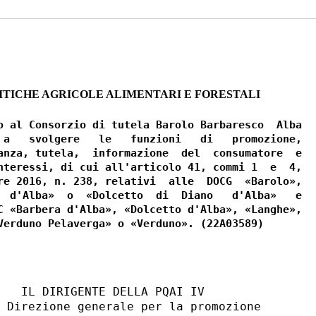
ITICHE AGRICOLE ALIMENTARI E FORESTALI
2
o al Consorzio di tutela Barolo Barbaresco  Alba

 a   svolgere   le   funzioni   di   promozione,

anza, tutela,  informazione  del  consumatore  e

nteressi, di cui all'articolo 41, commi 1  e  4,

re 2016, n. 238, relativi  alle  DOCG  «Barolo»,

  d'Alba»  o  «Dolcetto  di  Diano   d'Alba»   e

C «Barbera d'Alba», «Dolcetto d'Alba», «Langhe»,

   IL DIRIGENTE DELLA PQAI IV 

 Direzione generale per la promozione 
