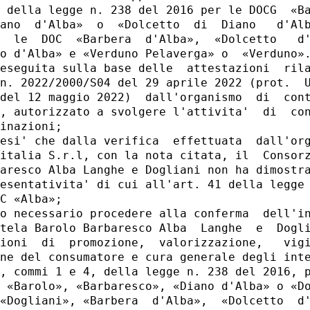
 della legge n. 238 del 2016 per le DOCG  «Ba
ano  d'Alba»  o  «Dolcetto  di  Diano   d'Alb
  le  DOC  «Barbera  d'Alba»,  «Dolcetto   d'
o d'Alba» e «Verduno Pelaverga» o  «Verduno».
eseguita sulla base delle  attestazioni  rila
n. 2022/2000/S04 del 29 aprile 2022 (prot.  U
del 12 maggio 2022)  dall'organismo  di  cont
, autorizzato a svolgere l'attivita'  di  con
inazioni; 

esi' che dalla verifica  effettuata  dall'org
italia S.r.l, con la nota citata, il  Consorz
aresco Alba Langhe e Dogliani non ha dimostra
esentativita' di cui all'art. 41 della legge 
C «Alba»; 

o necessario procedere alla conferma  dell'in
tela Barolo Barbaresco Alba  Langhe  e  Dogli
ioni  di  promozione,  valorizzazione,   vigi
ne del consumatore e cura generale degli inte
, commi 1 e 4, della legge n. 238 del 2016, p
 «Barolo», «Barbaresco», «Diano d'Alba» o «Do
«Dogliani», «Barbera  d'Alba»,  «Dolcetto  d'