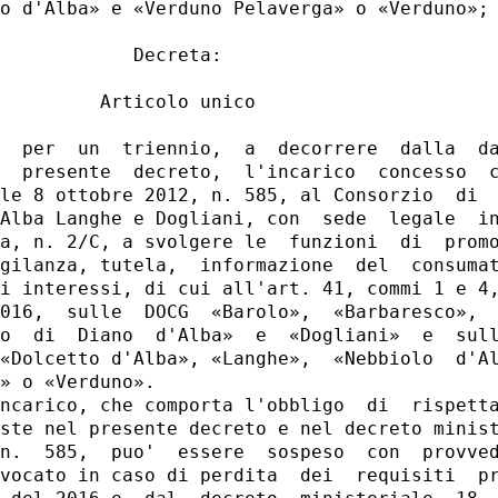
o d'Alba» e «Verduno Pelaverga» o «Verduno»; 
            Decreta: 

         Articolo unico 

  per  un  triennio,  a  decorrere  dalla  da
  presente  decreto,  l'incarico  concesso  c
le 8 ottobre 2012, n. 585, al Consorzio  di  
Alba Langhe e Dogliani, con  sede  legale  in
a, n. 2/C, a svolgere le  funzioni  di  promo
gilanza, tutela,  informazione  del  consumat
i interessi, di cui all'art. 41, commi 1 e 4,
016,  sulle  DOCG  «Barolo»,  «Barbaresco»,  
o  di  Diano  d'Alba»  e  «Dogliani»  e  sull
«Dolcetto d'Alba», «Langhe»,  «Nebbiolo  d'Al
» o «Verduno». 

ncarico, che comporta l'obbligo  di  rispetta
ste nel presente decreto e nel decreto minist
n.  585,  puo'  essere  sospeso  con  provved
vocato in caso di perdita  dei  requisiti  pr