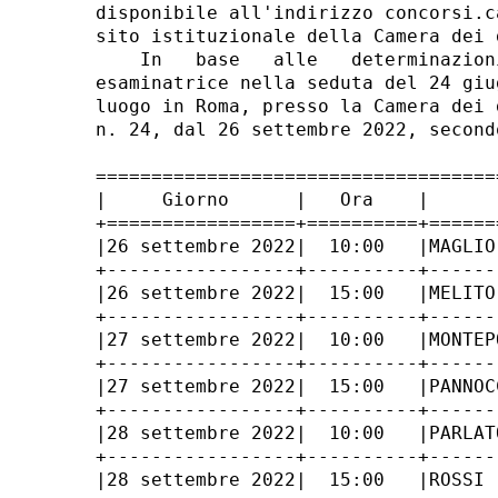
disponibile all'indirizzo concorsi.c
sito istituzionale della Camera dei 
    In   base   alle   determinazion
esaminatrice nella seduta del 24 giu
luogo in Roma, presso la Camera dei 
n. 24, dal 26 settembre 2022, second
====================================
|     Giorno      |   Ora    |      
+=================+==========+======
|26 settembre 2022|  10:00   |MAGLIO
+-----------------+----------+------
|26 settembre 2022|  15:00   |MELITO
+-----------------+----------+------
|27 settembre 2022|  10:00   |MONTEP
+-----------------+----------+------
|27 settembre 2022|  15:00   |PANNOC
+-----------------+----------+------
|28 settembre 2022|  10:00   |PARLAT
+-----------------+----------+------
|28 settembre 2022|  15:00   |ROSSI 