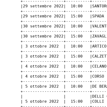
+-----------------+----------+------
|29 settembre 2022|  10:00   |SANTOR
+-----------------+----------+------
|29 settembre 2022|  15:00   |SPADA 
+-----------------+----------+------
|30 settembre 2022|  10:00   |VALENT
+-----------------+----------+------
|30 settembre 2022|  15:00   |ZAVAGL
+-----------------+----------+------
| 3 ottobre 2022  |  10:00   |ARTICO
+-----------------+----------+------
| 3 ottobre 2022  |  15:00   |CALZET
+-----------------+----------+------
| 4 ottobre 2022  |  10:00   |CELANO
+-----------------+----------+------
| 4 ottobre 2022  |  15:00   |CORSO 
+-----------------+----------+------
| 5 ottobre 2022  |  10:00   |DE BER
+-----------------+----------+------
|                 |          |DELLI 
| 5 ottobre 2022  |  15:00   |COLLI 
+-----------------+----------+------