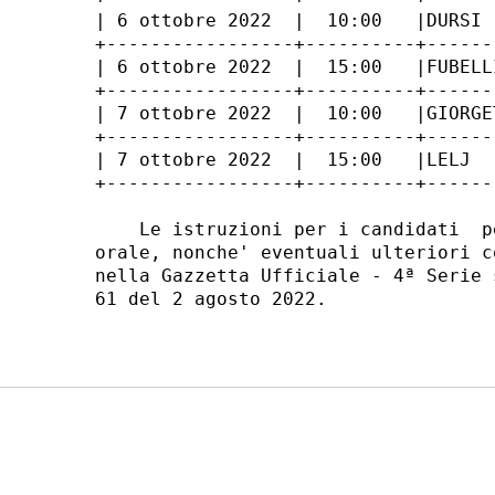
| 6 ottobre 2022  |  10:00   |DURSI 
+-----------------+----------+------
| 6 ottobre 2022  |  15:00   |FUBELL
+-----------------+----------+------
| 7 ottobre 2022  |  10:00   |GIORGE
+-----------------+----------+------
| 7 ottobre 2022  |  15:00   |LELJ  
+-----------------+----------+------
    Le istruzioni per i candidati  p
orale, nonche' eventuali ulteriori c
nella Gazzetta Ufficiale - 4ª Serie 
61 del 2 agosto 2022. 
