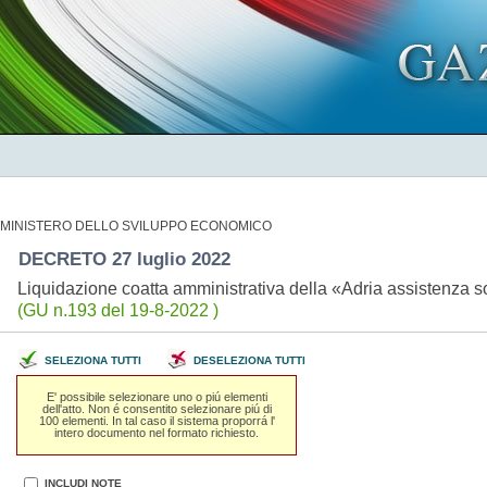
MINISTERO DELLO SVILUPPO ECONOMICO
DECRETO 27 luglio 2022
Liquidazione coatta amministrativa della «Adria assistenza s
(GU n.193 del 19-8-2022 )
SELEZIONA TUTTI
DESELEZIONA TUTTI
E' possibile selezionare uno o piú elementi
dell'atto. Non é consentito selezionare piú di
100 elementi. In tal caso il sistema proporrá l'
intero documento nel formato richiesto.
INCLUDI NOTE