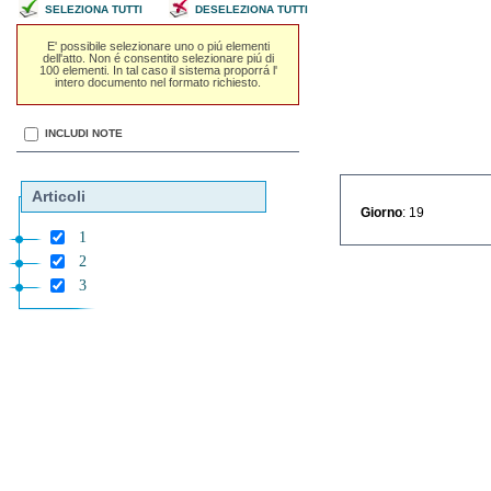
SELEZIONA TUTTI
DESELEZIONA TUTTI
E' possibile selezionare uno o piú elementi
dell'atto. Non é consentito selezionare piú di
100 elementi. In tal caso il sistema proporrá l'
intero documento nel formato richiesto.
INCLUDI NOTE
Articoli
Giorno
: 19
1
2
3