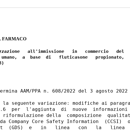
L FARMACO
zzazione   all'immissione   in   commercio   del

 umano,  a  base  di   fluticasone   propionato,

ermina AAM/PPA n. 608/2022 del 3 agosto 2022 
 la seguente variazione: modifiche ai paragra
.6  per  l'aggiunta  di  nuove  informazioni 
 riformulazione della  composizione  qualitat
da Company Core Safety Information  (CCSI)  o
t  (GDS)  e   in   linea   con   la   linea  