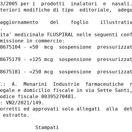
3/2005 per i  prodotti  inalatori  e  nasali.
teriori modifiche di tipo  editoriale,  adegu
aggiornamento    del    foglio    illustrativ
. 

ita' medicinale FLUSPIRAL nelle seguenti conf
missione in commercio: 

8675104 - «50  mcg  sospensione  pressurizzat
8675179 - «125 mcg  sospensione  pressurizzat
8675181 - «250 mcg  sospensione  pressurizzat
.:  A.  Menarini  Industrie  farmaceutiche  r
egale e domicilio fiscale in via Sette Santi,
odice fiscale 00395270481. 

: VN2/2021/149. 

orretti ed approvati solo allegati  alla  det
 estratto. 

            Stampati 
