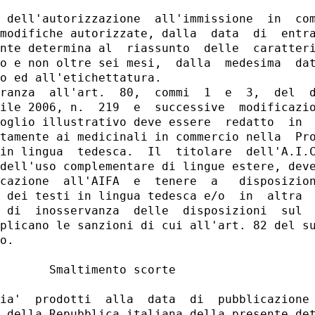
 dell'autorizzazione  all'immissione  in  com
modifiche autorizzate, dalla  data  di  entra
nte determina al  riassunto  delle  caratteri
o e non oltre sei mesi,  dalla  medesima  dat
o ed all'etichettatura. 

ranza  all'art.  80,  commi  1  e  3,  del  d
ile 2006, n.  219  e  successive  modificazio
oglio illustrativo deve essere  redatto  in  
tamente ai medicinali in commercio nella  Pro
in lingua  tedesca.  Il  titolare  dell'A.I.C
dell'uso complementare di lingue estere, deve
cazione  all'AIFA  e  tenere  a   disposizion
 dei testi in lingua tedesca e/o  in  altra  
 di  inosservanza  delle  disposizioni  sul  
plicano le sanzioni di cui all'art. 82 del su
o. 

       Smaltimento scorte 

ia'  prodotti  alla  data  di  pubblicazione 
 della Repubblica italiana della presente det