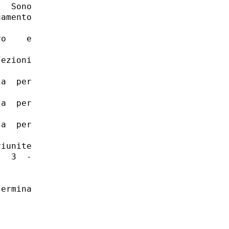
  Sono

amento

o    e

ezioni

a  per

a  per

a  per

iunite

  3  -

ermina
