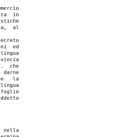
mercio

ta  in

stiche

a,  al

ecreto

ni  ed

lingua

vincia

.  che

 darne

e   la

lingua

foglio

ddetto

 nella

ermina
