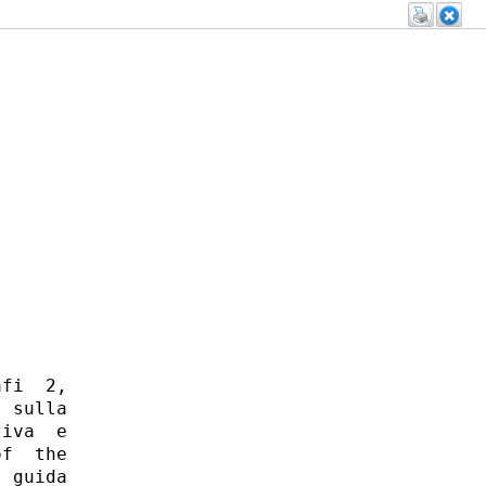


fi  2,

 sulla

iva  e

f  the

 guida
