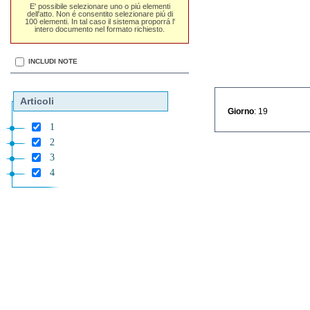
E' possibile selezionare uno o piú elementi
dell'atto. Non é consentito selezionare piú di
100 elementi. In tal caso il sistema proporrá l'
intero documento nel formato richiesto.
INCLUDI NOTE
Articoli
Giorno
: 19
1
2
3
4