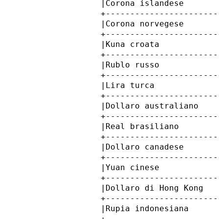
            |Corona islandese       
            +-----------------------
            |Corona norvegese       
            +-----------------------
            |Kuna croata            
            +-----------------------
            |Rublo russo            
            +-----------------------
            |Lira turca             
            +-----------------------
            |Dollaro australiano    
            +-----------------------
            |Real brasiliano        
            +-----------------------
            |Dollaro canadese       
            +-----------------------
            |Yuan cinese            
            +-----------------------
            |Dollaro di Hong Kong   
            +-----------------------
            |Rupia indonesiana      
            +-----------------------