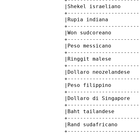
            |Shekel israeliano      
            +-----------------------
            |Rupia indiana          
            +-----------------------
            |Won sudcoreano         
            +-----------------------
            |Peso messicano         
            +-----------------------
            |Ringgit malese         
            +-----------------------
            |Dollaro neozelandese   
            +-----------------------
            |Peso filippino         
            +-----------------------
            |Dollaro di Singapore   
            +-----------------------
            |Baht tailandese        
            +-----------------------
            |Rand sudafricano       
            +-----------------------