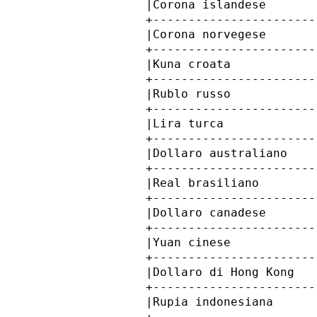
            |Corona islandese       
            +-----------------------
            |Corona norvegese       
            +-----------------------
            |Kuna croata            
            +-----------------------
            |Rublo russo            
            +-----------------------
            |Lira turca             
            +-----------------------
            |Dollaro australiano    
            +-----------------------
            |Real brasiliano        
            +-----------------------
            |Dollaro canadese       
            +-----------------------
            |Yuan cinese            
            +-----------------------
            |Dollaro di Hong Kong   
            +-----------------------
            |Rupia indonesiana      
            +-----------------------