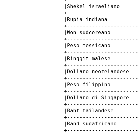
            |Shekel israeliano      
            +-----------------------
            |Rupia indiana          
            +-----------------------
            |Won sudcoreano         
            +-----------------------
            |Peso messicano         
            +-----------------------
            |Ringgit malese         
            +-----------------------
            |Dollaro neozelandese   
            +-----------------------
            |Peso filippino         
            +-----------------------
            |Dollaro di Singapore   
            +-----------------------
            |Baht tailandese        
            +-----------------------
            |Rand sudafricano       
            +-----------------------