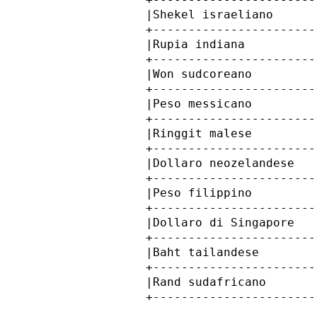
            |Shekel israeliano      
            +-----------------------
            |Rupia indiana          
            +-----------------------
            |Won sudcoreano         
            +-----------------------
            |Peso messicano         
            +-----------------------
            |Ringgit malese         
            +-----------------------
            |Dollaro neozelandese   
            +-----------------------
            |Peso filippino         
            +-----------------------
            |Dollaro di Singapore   
            +-----------------------
            |Baht tailandese        
            +-----------------------
            |Rand sudafricano       
            +-----------------------