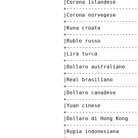
            |Corona islandese       
            +-----------------------
            |Corona norvegese       
            +-----------------------
            |Kuna croata            
            +-----------------------
            |Rublo russo            
            +-----------------------
            |Lira turca             
            +-----------------------
            |Dollaro australiano    
            +-----------------------
            |Real brasiliano        
            +-----------------------
            |Dollaro canadese       
            +-----------------------
            |Yuan cinese            
            +-----------------------
            |Dollaro di Hong Kong   
            +-----------------------
            |Rupia indonesiana      
            +-----------------------