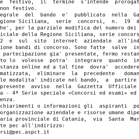
e  festivo,  il  termine  s'intende  prorogat
non festivo. 

egrale  del  bando  e'  pubblicato  nella  Ga
gione Siciliana,  serie  concorsi,  n.  19  d
he', per la parziale modifica del numero dei 
iciale della Regione Siciliana, serie concors
2  e  sul  sito  internet  aziendale  all'ind
ione bandi di concorso. Sono fatte  salve  in
 partecipazione gia' presentate, fermo restan
to lo  volesse  potra'  integrare  quanto  in
stanza online ed a tal fine  dovra'  accedere
matizzata,  eliminare  la  precedente   doman
le modalita' indicate nel bando,  a  partire 
presente  avviso  nella  Gazzetta  Ufficiale 
a - 4ª Serie speciale «Concorsi ed esami» ed 
enza. 

chiarimenti o informazioni gli  aspiranti  po
organizzazione aziendale e risorse umane dipe
aria provinciale di Catania,  via  Santa  Mar
te pec all'indirizzo: 

rsi@pec.aspct.it 
