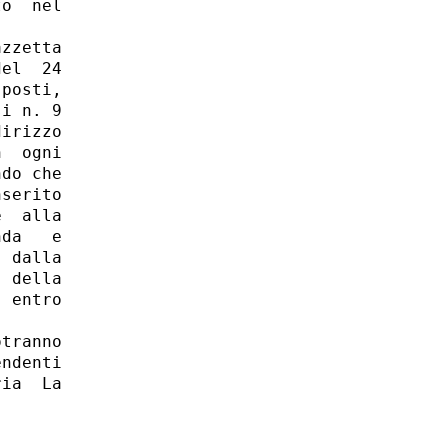
o  nel

zzetta

el  24

posti,

i n. 9

irizzo

  ogni

do che

serito

  alla

da   e

 dalla

 della

 entro

tranno

ndenti

ia  La
