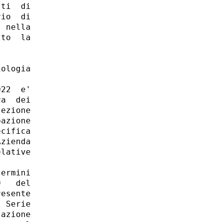
ti  di

io  di

 nella

to  la

ologia

22  e'

a  dei

ezione

azione

cifica

zienda

lative

ermini

   del

esente

 Serie

azione
