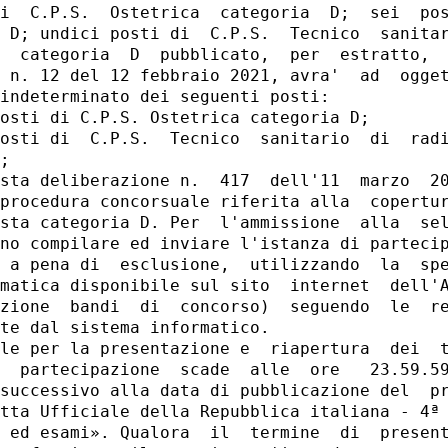
i  C.P.S.  Ostetrica  categoria  D;  sei  pos
 D; undici posti di  C.P.S.  Tecnico  sanitar
  categoria  D  pubblicato,  per  estratto,  
 n. 12 del 12 febbraio 2021, avra'  ad  ogget
indeterminato dei seguenti posti: 

osti di C.P.S. Ostetrica categoria D; 

osti di  C.P.S.  Tecnico  sanitario  di  radi
; 

sta deliberazione n.  417  dell'11  marzo  20
procedura concorsuale riferita alla  copertur
sta categoria D. Per  l'ammissione  alla  sel
no compilare ed inviare l'istanza di partecip
 a pena di  esclusione,  utilizzando  la  spe
matica disponibile sul sito  internet  dell'A
zione  bandi  di  concorso)  seguendo  le  re
te dal sistema informatico. 

le per la presentazione e  riapertura  dei  t
  partecipazione  scade  alle  ore   23.59.59
successivo alla data di pubblicazione del  pr
tta Ufficiale della Repubblica italiana - 4ª 
 ed esami». Qualora  il  termine  di  present