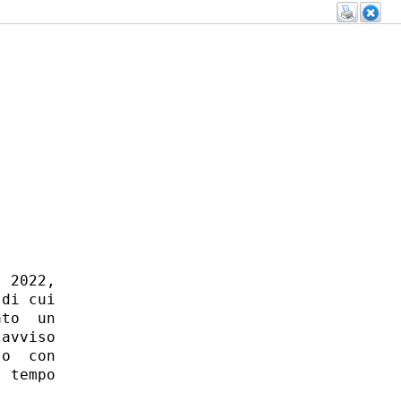
 2022,

di cui

to  un

avviso

o  con

 tempo
