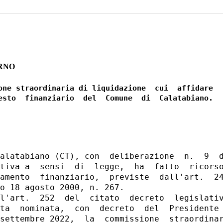
RNO
one straordinaria di liquidazione  cui  affidare

esto  finanziario  del  Comune  di  Calatabiano.

alatabiano (CT), con  deliberazione  n.  9  d
tiva a  sensi  di  legge,  ha  fatto  ricorso
amento  finanziario,  previste  dall'art.  24
o 18 agosto 2000, n. 267. 

l'art.  252  del  citato  decreto  legislativ
ta  nominata,  con  decreto  del  Presidente 
settembre 2022,  la  commissione  straordinar