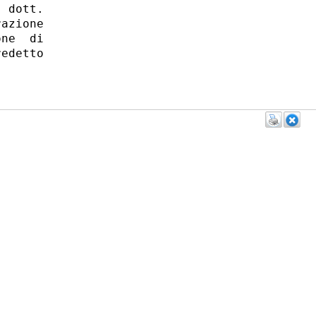
 dott.

azione

ne  di

edetto
