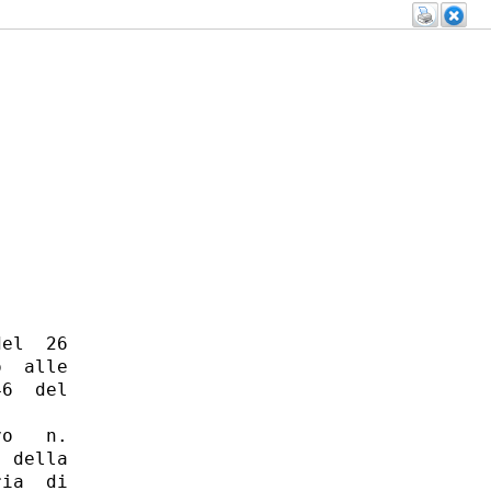
el  26

  alle

6  del

o   n.

 della

ia  di
