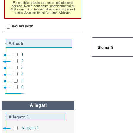
E' possibile selezionare uno o piú elementi
dell'atto. Non é consentito selezionare piú di
100 elementi. In tal caso il sistema proporrá l'
intero documento nel formato richiesto.
INCLUDI NOTE
Articoli
Giorno
: 6
1
2
3
4
5
6
Allegati
Allegato 1
Allegato 1