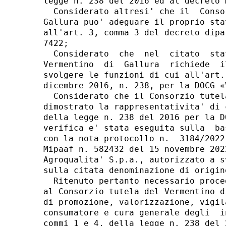
legge n. 238 del 2016 ed al decreto 
  Considerato altresi' che il  Conso
Gallura puo' adeguare il proprio sta
all'art. 3, comma 3 del decreto dipa
7422; 

  Considerato  che  nel  citato  sta
Vermentino  di  Gallura  richiede  i
svolgere le funzioni di cui all'art.
dicembre 2016, n. 238, per la DOCG «
  Considerato che il Consorzio tutel
dimostrato la rappresentativita' di 
della legge n. 238 del 2016 per la D
verifica e' stata eseguita sulla  ba
con la nota protocollo n.  3184/2022
Mipaaf n. 582432 del 15 novembre 202
Agroqualita' S.p.a., autorizzato a s
sulla citata denominazione di origine
  Ritenuto pertanto necessario proce
al Consorzio tutela del Vermentino d
di promozione, valorizzazione, vigil
consumatore e cura generale degli  i
commi 1 e 4, della legge n. 238 del 