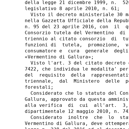
della legge 21 dicembre 1999, n.  52
legislativo 8 aprile 2010, n. 61; 

  Visto il decreto ministeriale 30 m
nella Gazzetta Ufficiale della Repub
n. 95 del 23 aprile 2016, con  il  q
Consorzio tutela del Vermentino  di 
triennio al citato consorzio  di  tu
funzioni di  tutela,  promozione,  v
consumatore e  cura  generale  degli
«Vermentino di Gallura»; 

  Visto l'art. 3 del citato decreto 
7422, che individua le modalita' per
del  requisito  della  rappresentati
triennale,  dal  Ministero  delle  p
forestali; 

  Considerato che lo statuto del Con
Gallura, approvato da questa amminis
alla verifica  di  cui  all'art.  3,
dipartimentale 12 maggio 2010, n. 742
  Considerato  inoltre  che  lo  sta
Vermentino di Gallura, deve ottemper