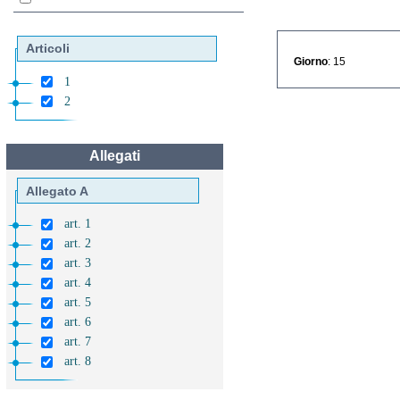
Articoli
Giorno
: 15
1
2
Allegati
Allegato A
art. 1
art. 2
art. 3
art. 4
art. 5
art. 6
art. 7
art. 8