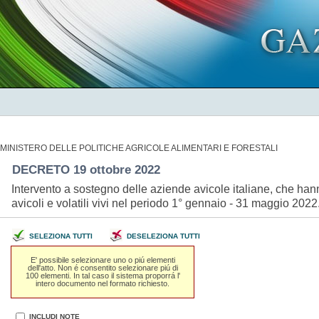
MINISTERO DELLE POLITICHE AGRICOLE ALIMENTARI E FORESTALI
DECRETO 19 ottobre 2022
Intervento a sostegno delle aziende avicole italiane, che hanno
avicoli e volatili vivi nel periodo 1° gennaio - 31 maggio 20
SELEZIONA TUTTI
DESELEZIONA TUTTI
E' possibile selezionare uno o piú elementi
dell'atto. Non é consentito selezionare piú di
100 elementi. In tal caso il sistema proporrá l'
intero documento nel formato richiesto.
INCLUDI NOTE