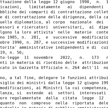
ttuazione della legge 12 giugno  1990,  n.  1
icazioni,   limitatamente   ai   dipendenti  
bbliche dei comparti di contrattazione collet
e di contrattazione della dirigenza, della ca
uella diplomatica, al corpo  nazionale  dei  
essori e ricercatori  universitari,  ai  dipe
lgono la loro attivita' nelle  materie  conte
no 1985, n.  281,  e  successive  modificazio
obre 1990, n. 287, e successive modificazioni
torita' amministrative indipendenti e di  cui
19, n. 56; 

to-legge  11  novembre   2022,   n.   173   r
nti in materia di riordino delle  attribuzion
cato in Gazzetta Ufficiale n. 264 dell'11  no
no, a tal fine, delegare le funzioni attribui
siglio dei ministri dalla legge 12 giugno 199
modificazioni, ai Ministri la cui competenza,
lanza, si  estende  ai  settori  interessati 
oro regolamentate  dalla  citata  legge  12  
quanto  non  compreso  nella  riportata  dele