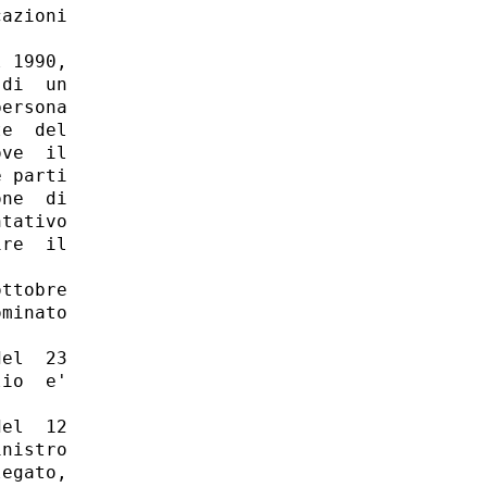
azioni

 1990,

di  un

ersona

e  del

ve  il

 parti

ne  di

tativo

re  il

ttobre

minato

el  23

io  e'

el  12

nistro

egato,
