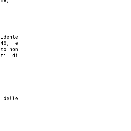
ne; 

idente

46,  e

to non

ti  di

 delle
