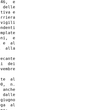
46,  e

 delle

tiva e

rriera

vigili

ndenti

mplate

ni,  e

 e  al

  alla

ecante

i  dei

vembre

te  al

0,  n.

 anche

 dalle

giugno

ga  al
