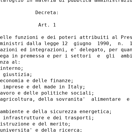
tafoglio in materia di pubblica amministrazio
            Decreta: 

             Art. 1 

elle funzioni e dei poteri attribuiti al Pres
ministri dalla legge 12  giugno  1990,  n.  1
azioni ed integrazioni, e' delegato, per quan
ega in premessa e per i settori  e  gli  ambi
nza al: 

interno; 

 giustizia; 

economia e delle finanze; 

 imprese e del made in Italy; 

avoro e delle politiche sociali; 

agricoltura, della sovranita'  alimentare  e 
ambiente e della sicurezza energetica; 

 infrastrutture e dei trasporti; 

istruzione e del merito; 

universita' e della ricerca; 
