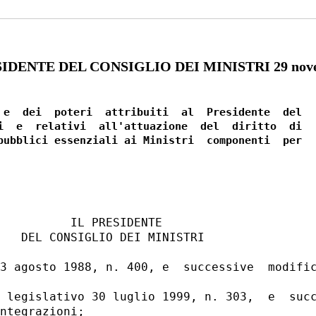
DENTE DEL CONSIGLIO DEI MINISTRI 29 nove
 e  dei  poteri  attribuiti  al  Presidente  del

i  e  relativi  all'attuazione  del  diritto  di

pubblici essenziali ai Ministri  componenti  per

          IL PRESIDENTE 

   DEL CONSIGLIO DEI MINISTRI 

3 agosto 1988, n. 400, e  successive  modific
 legislativo 30 luglio 1999, n. 303,  e  succ
ntegrazioni; 
