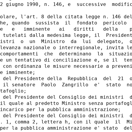
2 giugno 1990, n. 146, e  successive  modific
olare, l'art. 8 della citata legge n. 146 del
he, quando  sussista  il  fondato  pericolo  
e   e   imminente   ai   diritti   della    p
 tutelati dalla medesima legge, il  President
istri  o  un  Ministro  da  lui  delegato,  o
levanza nazionale o interregionale, invita le
comportamenti  che  determinano  la  situazio
e un tentativo di conciliazione e, se il  ten
 con ordinanza le misure necessarie a preveni
e imminente; 

 del Presidente della  Repubblica  del  21  o
 il senatore  Paolo  Zangrillo  e'  stato  no
tafoglio; 

 del Presidente del Consiglio dei ministri  d
il quale al predetto Ministro senza portafogl
incarico per la pubblica amministrazione; 

 del Presidente del Consiglio dei ministri  d
. 1, comma 2, lettera h, con il quale  il  Mi
per la pubblica amministrazione e' stato  del