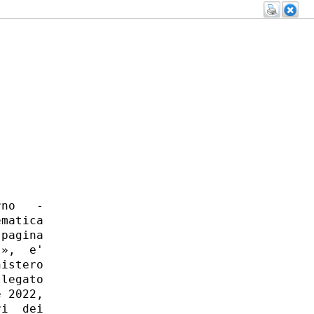
no   -

matica

pagina

»,  e'

istero

legato

 2022,

i  dei
