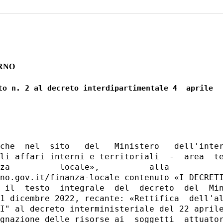
RNO
to n. 2 al decreto interdipartimentale 4  aprile

che  nel  sito   del   Ministero   dell'inter
li affari interni e territoriali  -  area  te
za          locale»,          alla           
no.gov.it/finanza-locale contenuto «I DECRETI
 il  testo  integrale  del  decreto  del  Min
1 dicembre 2022, recante: «Rettifica  dell'al
I" al decreto interministeriale del 22 aprile
gnazione delle risorse ai  soggetti  attuator