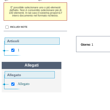
E' possibile selezionare uno o piú elementi
dell'atto. Non é consentito selezionare piú di
100 elementi. In tal caso il sistema proporrá l'
intero documento nel formato richiesto.
INCLUDI NOTE
Articoli
Giorno
: 1
1
Allegati
Allegato
Allegato