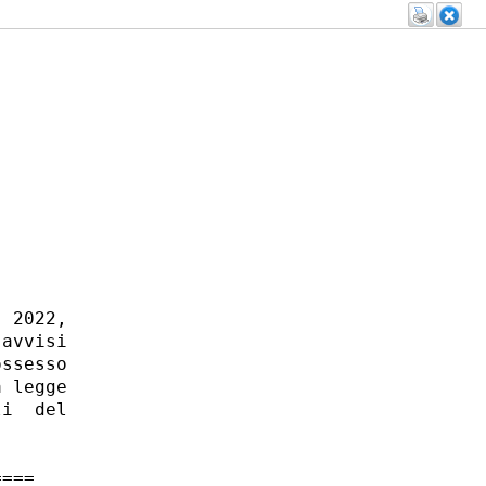
 2022,

avvisi

ssesso

 legge

i  del

===
