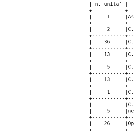
   | n. unita' |  
   +===========+==
   |     1     |As
   +-----------+--
   |     2     |C.
   +-----------+--
   |    36     |C.
   +-----------+--
   |    13     |C.
   +-----------+--
   |     5     |C.
   +-----------+--
   |    13     |C.
   +-----------+--
   |     1     |C.
   +-----------+--
   |           |C.
   |     5     |ne
   +-----------+--
   |    26     |Op
   +-----------+--