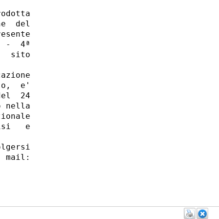
odotta

e  del

esente

 -  4ª

  sito

azione

o,  e'

el  24

 nella

ionale

si   e

lgersi

 mail:
