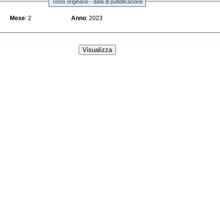
Testo originario - data di pubblicazione
Mese
: 2
Anno
: 2023