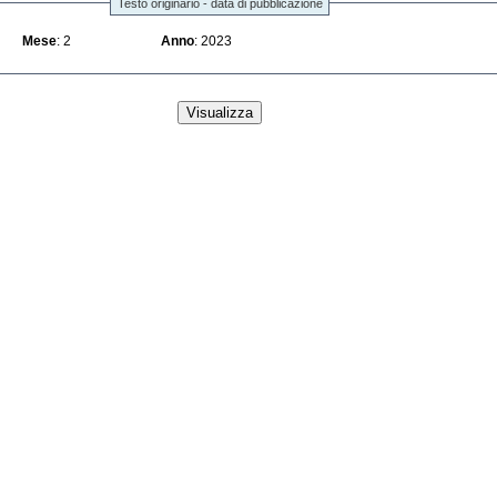
Testo originario - data di pubblicazione
Mese
: 2
Anno
: 2023