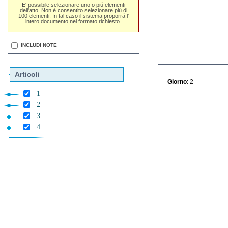
E' possibile selezionare uno o piú elementi
dell'atto. Non é consentito selezionare piú di
100 elementi. In tal caso il sistema proporrá l'
intero documento nel formato richiesto.
INCLUDI NOTE
Articoli
Giorno
: 2
1
2
3
4