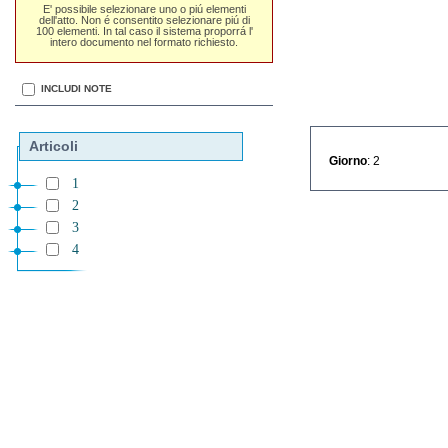
E' possibile selezionare uno o piú elementi
dell'atto. Non é consentito selezionare piú di
100 elementi. In tal caso il sistema proporrá l'
intero documento nel formato richiesto.
INCLUDI NOTE
Articoli
Giorno
: 2
1
2
3
4