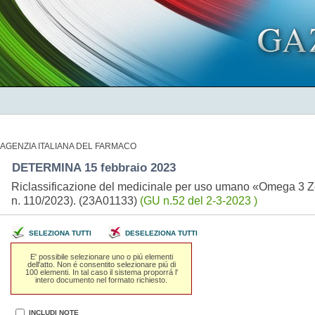
AGENZIA ITALIANA DEL FARMACO
DETERMINA 15 febbraio 2023
Riclassificazione del medicinale per uso umano «Omega 3 Zen
n. 110/2023). (23A01133)
(GU n.52 del 2-3-2023 )
SELEZIONA TUTTI
DESELEZIONA TUTTI
E' possibile selezionare uno o piú elementi
dell'atto. Non é consentito selezionare piú di
100 elementi. In tal caso il sistema proporrá l'
intero documento nel formato richiesto.
INCLUDI NOTE