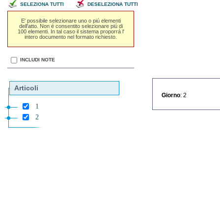
SELEZIONA TUTTI
DESELEZIONA TUTTI
E' possibile selezionare uno o piú elementi
dell'atto. Non é consentito selezionare piú di
100 elementi. In tal caso il sistema proporrá l'
intero documento nel formato richiesto.
INCLUDI NOTE
Articoli
Giorno
: 2
1
2